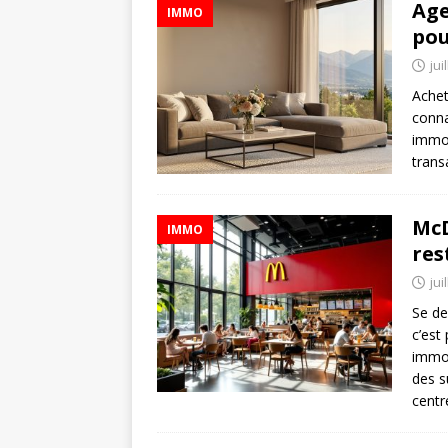
Age
IMMO
pou
jui
Achet
conna
immob
trans
McD
IMMO
res
jui
Se de
c’est
immob
des s
centr