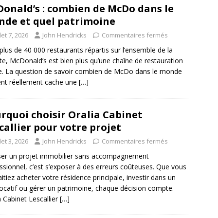
onald’s : combien de McDo dans le
de et quel patrimoine
llet 7, 2026
John Hendricks
Commentaires fermés
plus de 40 000 restaurants répartis sur l’ensemble de la
te, McDonald’s est bien plus qu’une chaîne de restauration
e. La question de savoir combien de McDo dans le monde
ent réellement cache une
[…]
rquoi choisir Oralia Cabinet
callier pour votre projet
llet 3, 2026
John Hendricks
Commentaires fermés
ser un projet immobilier sans accompagnement
ssionnel, c’est s’exposer à des erreurs coûteuses. Que vous
itiez acheter votre résidence principale, investir dans un
locatif ou gérer un patrimoine, chaque décision compte.
a Cabinet Lescallier
[…]