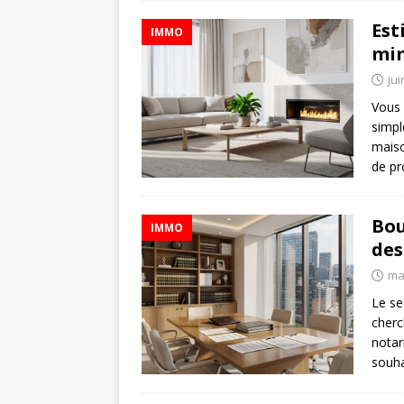
Est
IMMO
min
jui
Vous 
simpl
maiso
de pr
Bou
IMMO
des
ma
Le se
cherc
notar
souha