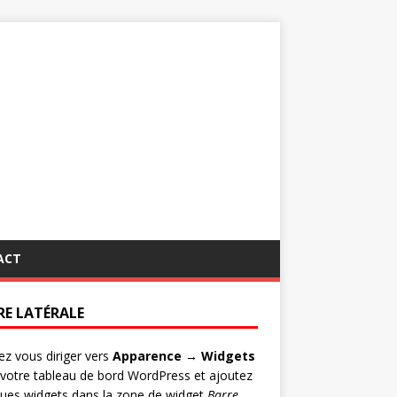
ACT
RE LATÉRALE
lez vous diriger vers
Apparence → Widgets
votre tableau de bord WordPress et ajoutez
ues widgets dans la zone de widget
Barre