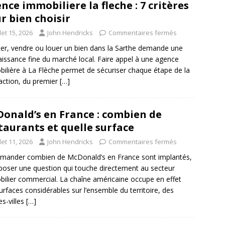
nce immobiliere la fleche : 7 critères
r bien choisir
llet 15, 2026
John Hendricks
Commentaires fermés
er, vendre ou louer un bien dans la Sarthe demande une
issance fine du marché local. Faire appel à une agence
ilière à La Flèche permet de sécuriser chaque étape de la
action, du premier
[…]
onald’s en France : combien de
taurants et quelle surface
llet 11, 2026
John Hendricks
Commentaires fermés
mander combien de McDonald’s en France sont implantés,
 poser une question qui touche directement au secteur
ilier commercial. La chaîne américaine occupe en effet
urfaces considérables sur l’ensemble du territoire, des
es-villes
[…]