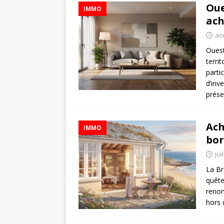
Oue
IMMO
ach
aoû
Ouest
terri
parti
d’inv
prés
Ach
IMMO
bor
jui
La Br
quête
renon
hors 