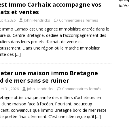
st Immo Carhaix accompagne vos
latér
ats et ventes
t 4, 2026
John Hendricks
Commentaires fermés
 Immo Carhaix est une agence immobilière ancrée dans le
toire du Centre-Bretagne, dédiée à l’accompagnement des
culiers dans leurs projets d’achat, de vente et
estissement. Dans une région où le marché immobilier
ente des
[…]
eter une maison immo Bretagne
d de mer sans se ruiner
llet 31, 2026
John Hendricks
Commentaires fermés
etagne attire chaque année des milliers d’acheteurs en
 d’une maison face à l’océan. Pourtant, beaucoup
cent, convaincus que l’immo Bretagne bord de mer reste
de portée financièrement. C’est une idée reçue qu’il
[…]