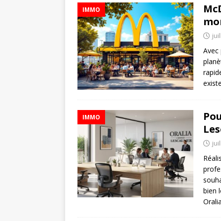
McD
IMMO
mon
jui
Avec 
planè
rapid
exist
Pou
IMMO
Les
jui
Réali
profe
souha
bien 
Orali