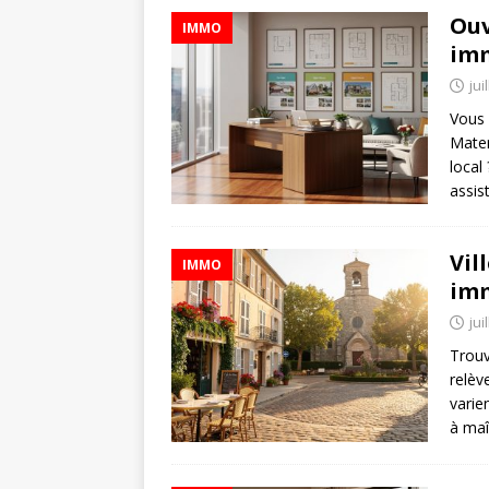
Ouv
IMMO
imm
jui
Vous 
Mater
local
assis
Vil
IMMO
imm
jui
Trouv
relèv
varie
à maî